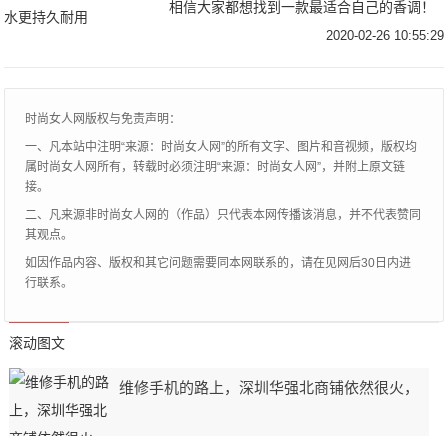
相信大家都想找到一款最适合自己的香调！
香水作为一款可以彰显自我特色的物件，每
2020-02-26 10:55:29
个人都在寻求属于自己的味道，但可遇不可
求呀！所以
时尚女人网版权与免责声明：
一、凡本站中注明“来源：时尚女人网”的所有文字、图片和音视频，版权均
属时尚女人网所有，转载时必须注明“来源：时尚女人网”，并附上原文链
接。
二、凡来源非时尚女人网的（作品）只代表本网传播该消息，并不代表赞同
其观点。
如因作品内容、版权和其它问题需要同本网联系的，请在见网后30日内进
行联系。
滚动图文
维修手机的路上，深圳华强北商铺依然很火，