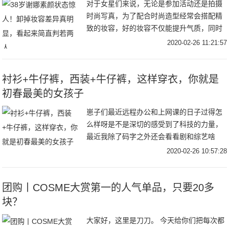
对于女星们来说，无论是参加活动还是拍摄
时尚写真，为了配合时尚造型经常会搭配精
致的妆容，好的妆容不仅能提升气质，同时
还能够达到视觉瘦脸的效果。38岁谢娜素颜
2020-02-26 11:21:57
状态太惊人，卸掉妆容差异大，看起来简直
判若两人
衬衫+牛仔裤，西装+牛仔裤，这样穿衣，你就是
初春最美的女孩子
崽子们最近远程办公和上网课的日子过得怎
么样呀是不是深切的感受到了科技的力量，
最近我除了码字之外还会看看剧和综艺啥
的，这些天家里的电视几乎从早开到晚我妈
2020-02-26 10:57:28
妈追剧我也追剧哈哈哈哈，我看的是《下一
站是幸福》（
团购丨COSME大赏第一的人气单品，只要20多
块？
大家好，这里是刀刀。 今天给你们把每次都