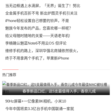
当无边框遇上水滴屏，「无界」诞生了！努比
全金属手机百折不弯 新出炉图灵手机引关注
iPhone轻松设置自己想要的铃声，不是
魅族今年发布的产品，您喜欢哪一样呢？
给父母随时随地的关爱——天语老年机!
李楠确认魅蓝Note6不用云OS 但评论
维修手机的路上，深圳华强北商铺依然很火，
终于不用拿两个手机了，苹果新iPhone
热门推荐
春季新品口红，这5支最值得入手，香奈儿成
90Hz屏幕+一亿像素8K相机，小米10
今年中国将卖3.3亿台手机中国联通一家就