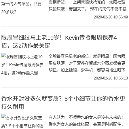
卖到断货，一上架就很快抢完的「太阳社玻
尿酸原液」带回来了。 现在的天气不仅不稳
定，还比较干燥，它的存在真的是太有必要
2020-02-26 10:56:49
了。为了这次团购补货，商务同学可是谈了
很久才
眼周冒细纹马上老10岁！Kevin传授眼周保养4
招，这2动作最关键
全脸最容易显老的部位，就是眼周！因为眼
周皮肤薄，对于营养存留或水分蒸发都会更
明显，加上揉眼、滑手机，都容易增生眼下
细纹，不想老10岁，就得把眼周保养好，这
2020-02-26 10:56:13
次Kevin老师就针对了眼周保养分享了一些观
念
香水开封没多久就变质？5个小细节让你的香水更
持久耐用
有人认为，不喷香水的女人是没有未来的！
香水为女人的最佳搭配，甚至是时尚配件，