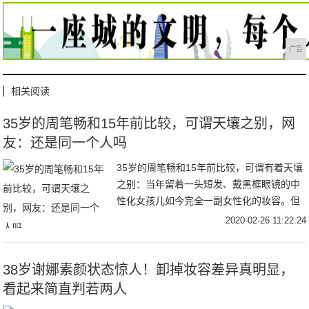
广告
相关阅读
35岁的周笔畅和15年前比较，可谓天壤之别，网
友：还是同一个人吗
35岁的周笔畅和15年前比较，可谓有着天壤
之别：当年留着一头短发、戴黑框眼镜的中
性化女孩儿如今完全一副女性化的妆容。但
有一点并没有改变，也很难改变，那就是周
2020-02-26 11:22:24
笔畅的脸型。她的大圆脸在很大程度上也决
定了周
38岁谢娜素颜状态惊人！卸掉妆容差异真明显，
看起来简直判若两人