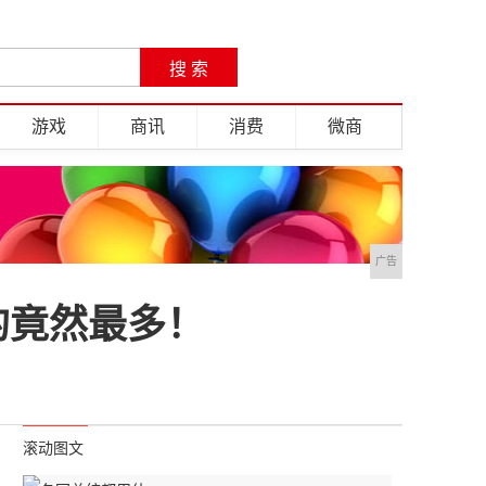
游戏
商讯
消费
微商
广告
的竟然最多！
滚动图文