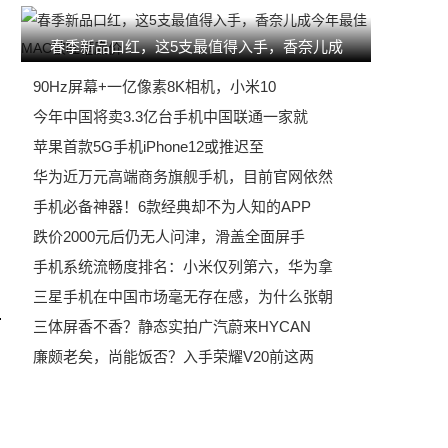
春季新品口红，这5支最值得入手，香奈儿成
90Hz屏幕+一亿像素8K相机，小米10
今年中国将卖3.3亿台手机中国联通一家就
苹果首款5G手机iPhone12或推迟至
华为近万元高端商务旗舰手机，目前官网依然
手机必备神器！6款经典却不为人知的APP
跌价2000元后仍无人问津，滑盖全面屏手
手机系统流畅度排名：小米仅列第六，华为拿
三星手机在中国市场毫无存在感，为什么张朝
三体屏香不香？静态实拍广汽蔚来HYCAN
廉颇老矣，尚能饭否？入手荣耀V20前这两