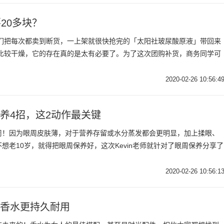
20多块？
你们把每次都卖到断货，一上架就很快抢完的「太阳社玻尿酸原液」带回来
还比较干燥，它的存在真的是太有必要了。为了这次团购补货，商务同学可
2020-02-26 10:56:4
保养4招，这2动作最关键
周！因为眼周皮肤薄，对于营养存留或水分蒸发都会更明显，加上揉眼、
想老10岁，就得把眼周保养好，这次Kevin老师就针对了眼周保养分享了
2020-02-26 10:56:1
的香水更持久耐用