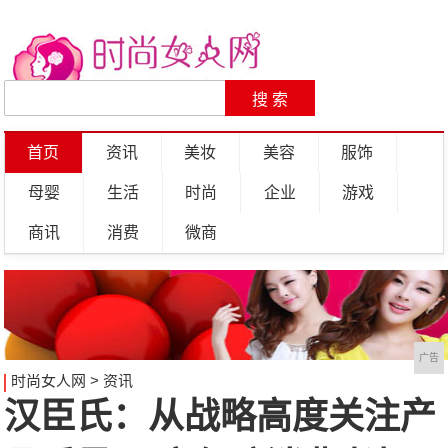
首页
资讯
美妆
美容
服饰
母婴
生活
时尚
企业
游戏
商讯
消费
微商
广告
时尚女人网
>
资讯
汉臣氏：从战略高度关注产