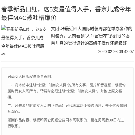
少
春季新品口红，这5支最值得入手，香奈儿成今年
最佳MAC被吐槽廉价
文|小咔最近四大国际时装周都在举办各种的
时装秀，之前看到“人间富贵花”多到很的香
奈儿真的觉得设计的高级不做作还超级好
看，香奈儿也算是高奢品牌之一了，无论是
2020-02-26 09:42:07
箱包、服饰还是化妆界都有不错的口碑，儿
2020
时尚女人网版权与免责声明：
一、凡本站中注明“来源：时尚女人网”的所有文字、图片和音视频，版权均
属时尚女人网所有，转载时必须注明“来源：时尚女人网”，并附上原文链
接。
二、凡来源非时尚女人网的（作品）只代表本网传播该消息，并不代表赞同
其观点。
如因作品内容、版权和其它问题需要同本网联系的，请在见网后30日内进
行联系。