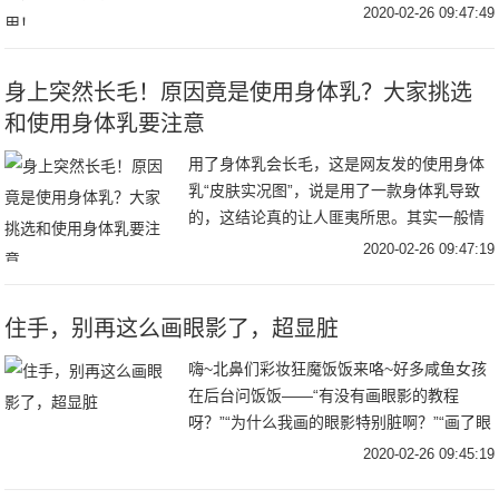
双了，现在帆布鞋也是非常的火爆，深受学
2020-02-26 09:47:49
生党们的喜爱，像匡威、万斯、彪马等品牌
的帆布鞋更
身上突然长毛！原因竟是使用身体乳？大家挑选
和使用身体乳要注意
用了身体乳会长毛，这是网友发的使用身体
乳“皮肤实况图”，说是用了一款身体乳导致
的，这结论真的让人匪夷所思。其实一般情
况下，身体乳用了是不会长毛的，身体乳主
2020-02-26 09:47:19
除了保湿就是美白，作为一个精致的猪猪女
孩，身体
住手，别再这么画眼影了，超显脏
嗨~北鼻们彩妆狂魔饭饭来咯~好多咸鱼女孩
在后台问饭饭——“有没有画眼影的教程
呀？”“为什么我画的眼影特别脏啊？”“画了眼
影的我老3岁怎么回事？”饭饭在刚开始化妆
2020-02-26 09:45:19
的时候也有这些困惑动不动就画成了非主流