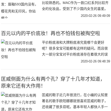
比较熟悉的。MAC作为一款口红系列比较齐
全的化妆品，受到了不少国内女生的喜爱。
不仅如此，每一年MAC旗下都会亮相一些新
2020-02-26 09:49:09
品口红，今年也是如此，今天倩倩就带着你
们一
百元以内的平价底妆！再也不怕钱包被掏空啦
平价粉底液和大牌粉底液究竟哪个会更好
呢？很多宝宝可能都有这样的疑问。而且很
大一部分宝宝对平价粉底液存在着很大的误
会，觉得平价粉底液一定就会对皮肤不好。
2020-02-26 09:48:39
其实有很多平价粉底液的使用感都可以秒杀
很多大牌粉底
匡威侧面为什么有两个孔？穿了十几年才知道，
原来它还有大作用！
匡威的鞋子近几年很流行，在小编的认知里
著名的歌手欧阳娜娜就很喜欢匡威的鞋子，
还收藏了很多双呢。基本年轻人都快人手一