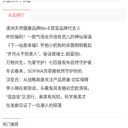
点击排行
澳洲天然健康品牌Bio-E官宣品牌代言人
杯控福利！一款气场全开倍有范儿的神仙保温
《下一站是幸福》怀抱小奶狗的宋茜明明看起
“岁月从不败美人”，秘诀是瑞士.励富创L
万物共生，为爱守护！七匹狼发布自然守护者
冬去春来，SOFINA苏菲娜依然守护你的
汉臣氏：从战略高度关注产品质量 切实保障
李小璐在家陪读，头戴兔耳发箍初恋脸清纯，
“混血妆”正流行，美黑有风险，科学美黑才
在发廊见证了一位潮人的陨落
热门推荐