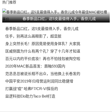
热门推荐
春季新品口红，这5支最值得入手，香奈儿成
春季新品口红，这5支最值得入手，香奈儿成
住手，别再这么画眼影了，超显脏
身上突然长毛！原因竟是使用身体乳？大家挑
匡威侧面为什么有两个孔？穿了十几年才知道
百元以内的平价底妆！再也不怕钱包被掏空啦
2020年MAC新品首发：唇釉593国内
范丞丞总被说长相不出众，当他换上长卷发的
中国平安2019年归母营运利润同比稳健增
打赢战“疫” 哈弗F7/CR-V/探岳的
益逻科技Elo助力Taco Bell打造