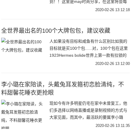
到！！这里是may时尚分享，在这里将会每
日分享最新的时尚穿搭，韩风 、中系、欧
2020-02-26 13:12:18
美、你想要的风格我们这都有，让你驾驭多
样风
全世界最出名的100个大牌包包，建议收藏
人如果没有目标和咸鱼有什么区别比如我的
目标就是买100个包......对，100个包在这里
1923Hermes bolide世界上第一款有拉锁的
包1924Louis vuitoo keepa最典型的旅
2020-02-26 13:12:00
李小璐在家陪读，头戴兔耳发箍初恋脸清纯，不
料甜馨花睡衣更抢眼
现如今有许多明星仍宅在家中未曾复工，他
们多选择以网络直播或是录制视频的方式与
大家见面，而其中，最活跃的要属李小璐
了，她隔三差五拍摄短视频，日子过得可谓
2020-02-26 13:11:35