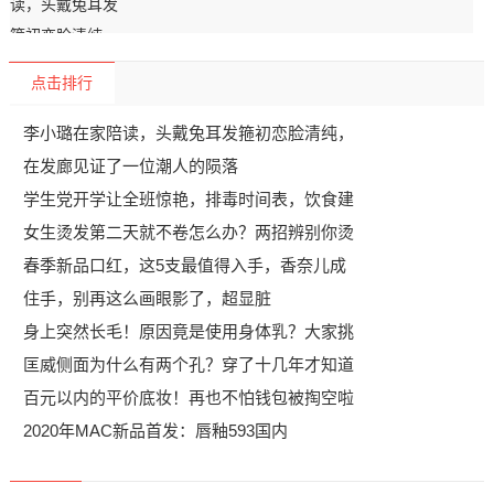
点击排行
李小璐在家陪读，头戴兔耳发箍初恋脸清纯，
在发廊见证了一位潮人的陨落
学生党开学让全班惊艳，排毒时间表，饮食建
女生烫发第二天就不卷怎么办？两招辨别你烫
春季新品口红，这5支最值得入手，香奈儿成
住手，别再这么画眼影了，超显脏
身上突然长毛！原因竟是使用身体乳？大家挑
匡威侧面为什么有两个孔？穿了十几年才知道
百元以内的平价底妆！再也不怕钱包被掏空啦
2020年MAC新品首发：唇釉593国内