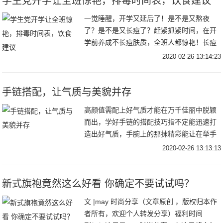
学生党开学让全班惊艳，排毒时间表，饮食建议
一觉睡醒，开学又延后了！是不是又熬夜
了？是不是又长痘了？赶紧抓紧时间，在开
学前养成不长痘肤质，全班人都惊艳！长痘
不宜多吃的东西长痘肌肤尽量多吃的食物祛
2020-02-26 13:14:23
痘排毒最佳时间表长痘期间如何护肤到底该
不该挤痘痘
手链搭配，让气质与美貌并存
高颜值需配上好气质才能在万千佳丽中脱颖
而出，学好手链的搭配技巧指不定能迅速打
造出好气质，手腕上的那抹精彩能让在举手
投足尽显优雅气质。那么问题来了，手链怎
2020-02-26 13:13:13
么戴好看呢？根据手型选手链像这种手腕纤
细，骨骼不
新式旗袍竟然这么好看 你确定不要试试吗？
文 |may 时尚分享（文章原创 ，版权归本作
者所有，欢迎个人转发分享）福利时间