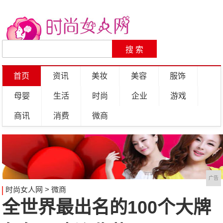
首页
资讯
美妆
美容
服饰
母婴
生活
时尚
企业
游戏
商讯
消费
微商
广告
时尚女人网
>
微商
全世界最出名的100个大牌