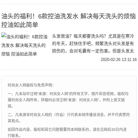
十分有声有色~近日她还分享了一段自己模仿
《请回答1
油头的福利！6款控油洗发水 解决每天洗头的烦恼
控油如此简单
头发很油？每天都要洗头吗？尤其是在寒冷
的冬天，赶快住手吧，频繁洗头对头发是有
损伤的，会对毛囊有一定伤害。但是头发太
油怎么办？大油头的福音来了！这6 款洗发
2020-02-26 13:11:16
水专门为油性皮肤设计，让你彻底告别大油
头。6款
时尚女人网版权与免责声明：
一、凡本站中注明“来源：时尚女人网”的所有文字、图片和音视频，版权均
属时尚女人网所有，转载时必须注明“来源：时尚女人网”，并附上原文链
接。
二、凡来源非时尚女人网的（作品）只代表本网传播该消息，并不代表赞同
其观点。
如因作品内容、版权和其它问题需要同本网联系的，请在见网后30日内进
行联系。