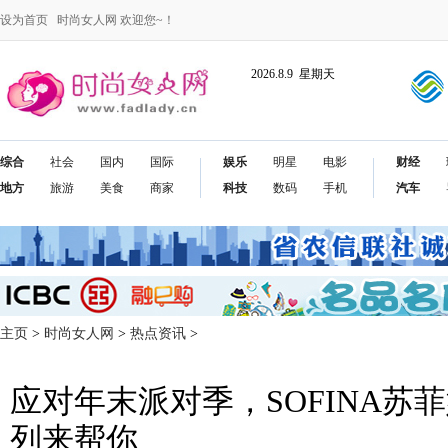
设为首页
时尚女人网 欢迎您~！
2026.8.9 星期天
综合
社会
国内
国际
娱乐
明星
电影
财经
地方
旅游
美食
商家
科技
数码
手机
汽车
主页
>
时尚女人网
>
热点资讯
>
应对年末派对季，SOFINA苏
列来帮你